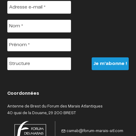
Adresse
e-
mail
*
Nom
*
Prénom
*
Structure
Coordonnées
Antenne de Brest du Forum des Marais Atlantiques
40 quai de la Douane, 29 200 BREST
camab@forum-marais-atl.com