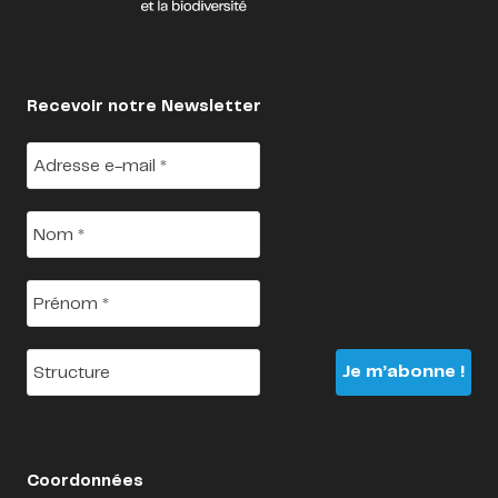
Recevoir notre Newsletter
Adresse
e-
mail
*
Nom
*
Prénom
*
Structure
Coordonnées