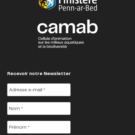
Recevoir notre Newsletter
Adresse
e-
mail
*
Nom
*
Prénom
*