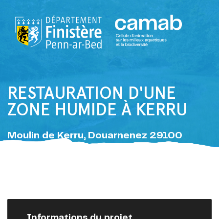
RESTAURATION D'UNE
ZONE HUMIDE À KERRU
Moulin de Kerru, Douarnenez 29100
/
/
Camab
Cartographie
Restauration d’une zone humide à Kerru
Informations du projet