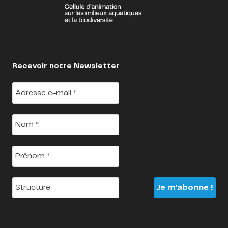
Recevoir notre Newsletter
Adresse
e-
mail
*
Nom
*
Prénom
*
Structure